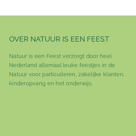
OVER NATUUR IS EEN FEEST
Natuur is een Feest verzorgt door heel
Nederland allemaal leuke feestjes in de
Natuur voor particulieren, zakelijke klanten,
kinderopvang en het onderwijs.