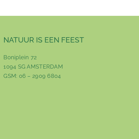
NATUUR IS EEN FEEST
Boniplein 72
1094 SG AMSTERDAM
GSM: 06 – 2909 6804