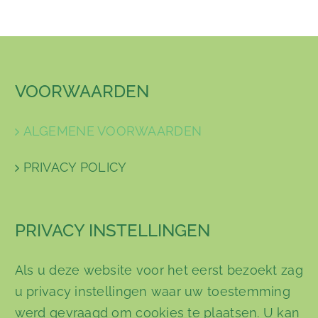
VOORWAARDEN
ALGEMENE VOORWAARDEN
PRIVACY POLICY
PRIVACY INSTELLINGEN
Als u deze website voor het eerst bezoekt zag
u privacy instellingen waar uw toestemming
werd gevraagd om cookies te plaatsen. U kan