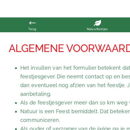
Ga
naar
ALGEMENE VOORWAAR
inhoud
Het invullen van het formulier betekent da
feestjesgever. Die neemt contact op en besp
dan eventueel nog afzien van het feestje. 
aanbetaling.
Als de feestjesgever meer dan 10 km weg wo
Natuur is een Feest bemiddelt. Dat betekent
communiceren.
Als ouder of verzorger van de jarige ga je 