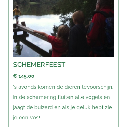
SCHEMERFEEST
€ 145,00
‘s avonds komen de dieren tevoorschijn.
In de schemering fluiten alle vogels en
jaagt de buizerd en als je geluk hebt zie
je een vos! ...