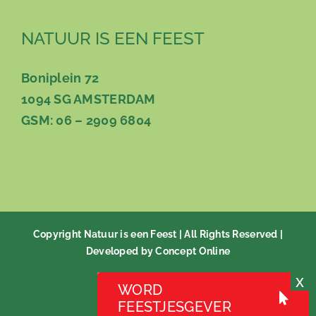
NATUUR IS EEN FEEST
Boniplein 72
1094 SG AMSTERDAM
GSM: 06 – 2909 6804
Copyright Natuur is een Feest | All Rights Reserved |
Developed by Concept Online
WORD
Facebook
X
Instagram
Pinterest
FEESTJESGEVER