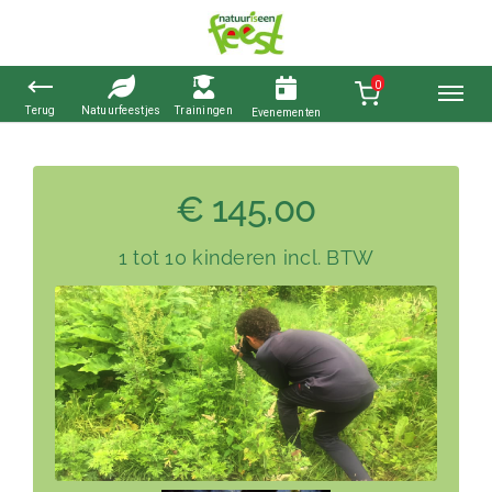
0
Ga
naar
€ 145,00
inhoud
1 tot 10 kinderen incl. BTW