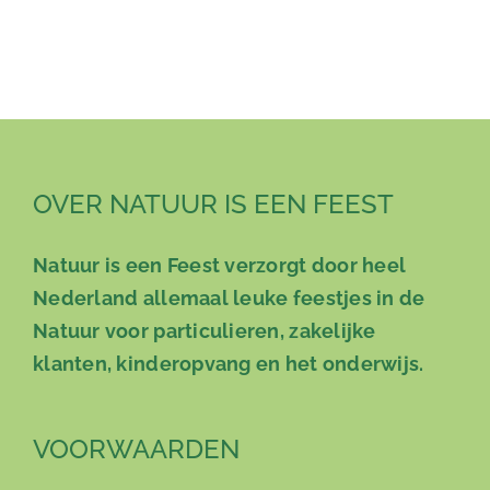
OVER NATUUR IS EEN FEEST
Natuur is een Feest verzorgt door heel
Nederland allemaal leuke feestjes in de
Natuur voor particulieren, zakelijke
klanten, kinderopvang en het onderwijs.
VOORWAARDEN