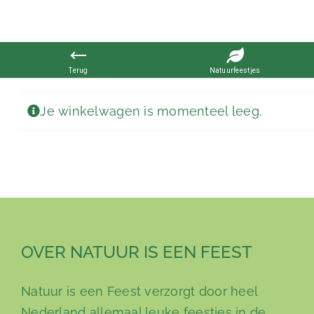
Ga
naar
Je winkelwagen is momenteel leeg.
inhoud
OVER NATUUR IS EEN FEEST
Natuur is een Feest verzorgt door heel
Nederland allemaal leuke feestjes in de