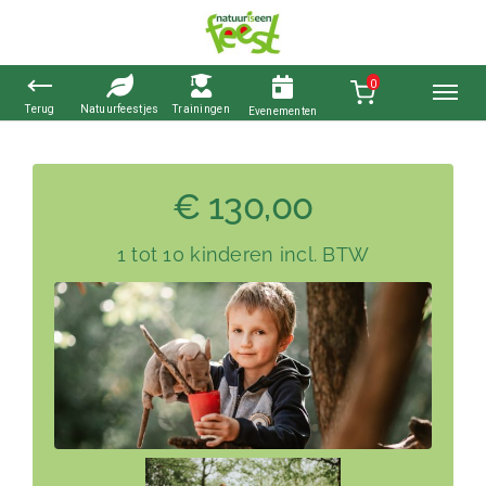
0
Ga
naar
€ 130,00
inhoud
1 tot 10 kinderen incl. BTW