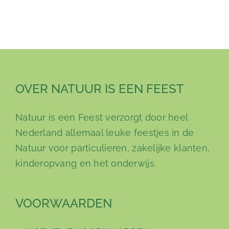
OVER NATUUR IS EEN FEEST
Natuur is een Feest verzorgt door heel
Nederland allemaal leuke feestjes in de
Natuur voor particulieren, zakelijke klanten,
kinderopvang en het onderwijs.
VOORWAARDEN