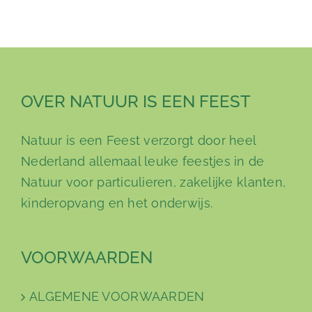
OVER NATUUR IS EEN FEEST
Natuur is een Feest verzorgt door heel
Nederland allemaal leuke feestjes in de
Natuur voor particulieren, zakelijke klanten,
kinderopvang en het onderwijs.
VOORWAARDEN
ALGEMENE VOORWAARDEN