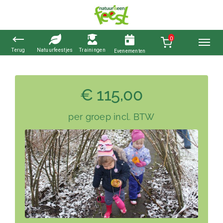
0
Ga
naar
€ 115,00
inhoud
per groep incl. BTW