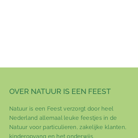
OVER NATUUR IS EEN FEEST
Natuur is een Feest verzorgt door heel
Nederland allemaal leuke feestjes in de
Natuur voor particulieren, zakelijke klanten,
kinderopvang en het onderwijs.