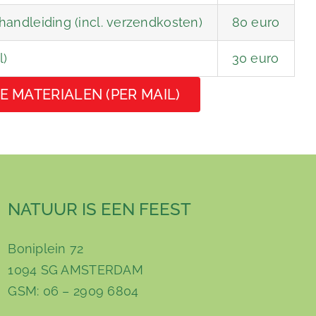
andleiding (incl. verzendkosten)
80 euro
l)
30 euro
E MATERIALEN (PER MAIL)
NATUUR IS EEN FEEST
Boniplein 72
1094 SG AMSTERDAM
GSM: 06 – 2909 6804