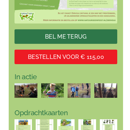
BEL ME TERUG
BESTELLEN VOOR € 115,00
In actie
Opdrachtkaarten