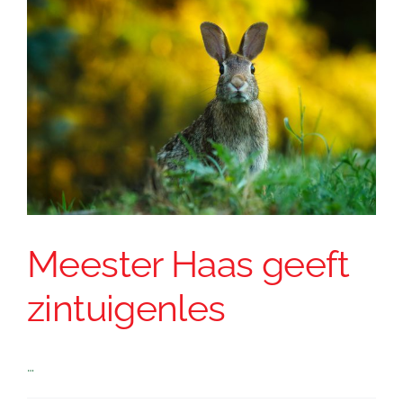
Meester Haas geeft
zintuigenles
…