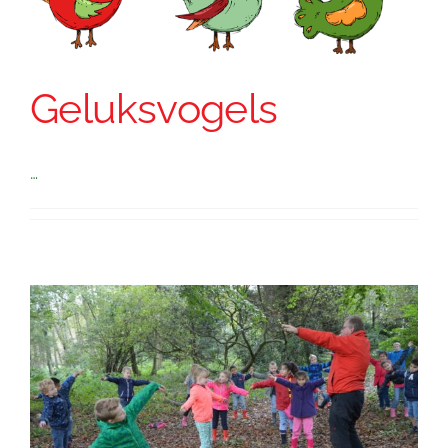
Geluksvogels
…