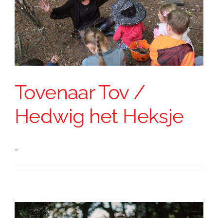
Tovenaar Tov /
Hedwig het Heksje
…