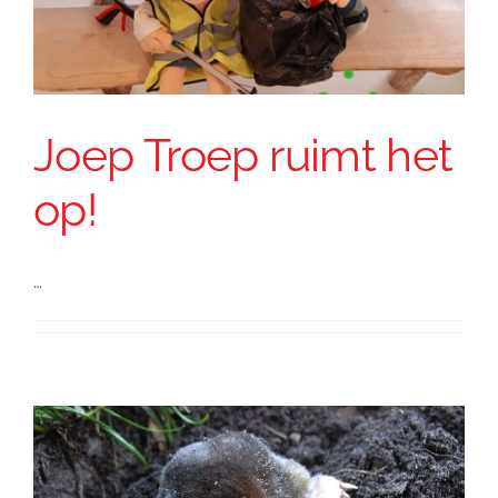
Joep Troep ruimt het
op!
…