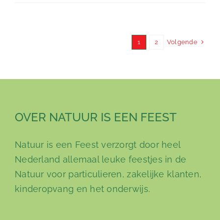
Volgende
1
2
OVER NATUUR IS EEN FEEST
Natuur is een Feest verzorgt door heel
Nederland allemaal leuke feestjes in de
Natuur voor particulieren, zakelijke klanten,
kinderopvang en het onderwijs.