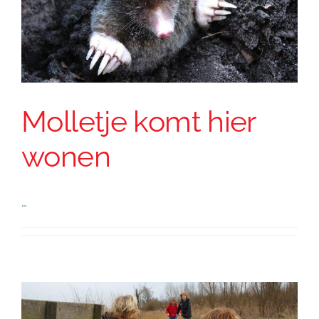
Molletje komt hier
wonen
…